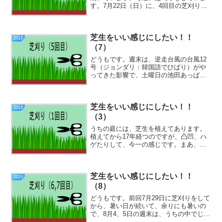
す。7月22日（日）に、4回目の芝刈りを
しました。この日は、夕方に用事があっ
たので、朝に芝刈りをしました。刈った
芝の量は、こんな感じ。刈り高さ20ｍ
芝生をいい感じにしたい！！
ｍ。西側からの様子（...
2018
（7）
どうもです。週末は、逆走台風の台風12
号（ジョンダリ：韓国語でひばり）がや
ってきた影響で、土曜日の池田あっぱれ
（お祭り）が中止になりました。台風
で、今週は芝刈りができないと思ったの
ですが、それほど、天気も悪くならなか
芝生をいい感じにしたい！！
ったので、7月29日（日...
2018
（3）
うちの庭には、芝生を植えてあります。
植えてから17年経つのですが、凸凹、ハ
ゲたりして、今一の感じです。まあ、芝
刈り、草取りくらいで、肥料はそれほど
撒いていないので、土に栄養もないの
が、元気がない原因のような気がしま
芝生をいい感じにしたい！！
す。という事で、今シーズン...
2018
（8）
どうもです。前回7月29日に芝刈りをして
から、暑い日が続いて、余りにも暑いの
で、8月4、5日の週末は、うちの中でじっ
としていました。1週開けて8月14日、そ