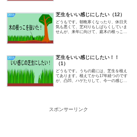
して、8月19日に芝刈りをしました。8月
14日の芝刈り前回の芝刈りから2週間なの
芝生をいい感じにしたい（12）
で、...
2018
どうもです。朝晩寒くなったり、休日天
気も悪くて、芝刈りもしばらくしていま
せんが、来年に向けて、庭木の根っこで
芝刈りしにくい部分がありますので、底
の根っこを抜きました。最近の芝生の様
子9月22日に芝刈りをしてから、1ヶ月く
らい経ちますが、それ...
芝生をいい感じにしたい！！
2018
（1）
どうもです。うちの庭には、芝生を植え
てあります。植えてから17年経つのです
が、凸凹、ハゲたりして、今一の感じで
す。まあ、芝刈り、草取りくらいで、肥
料はそれほど撒いていないので、土に栄
養もないのが、元気がない原因のような
気がします。という事で...
スポンサーリンク