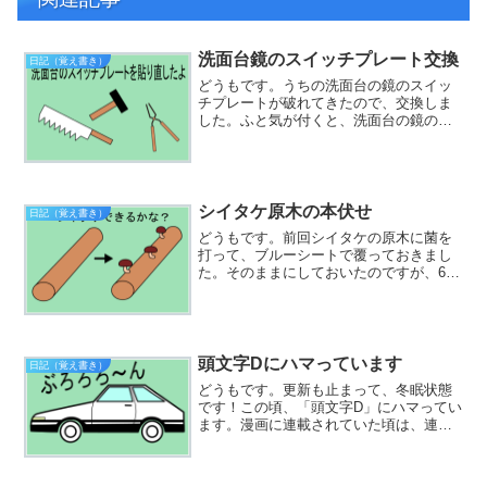
洗面台鏡のスイッチプレート交換
日記（覚え書き）
どうもです。うちの洗面台の鏡のスイッ
チプレートが破れてきたので、交換しま
した。ふと気が付くと、洗面台の鏡の照
明スイッチプレートが破れていました。
20年たつので、寿命でしょう。で、ネッ
トで調べてみました。うちの洗面台は、
クリナップ製なのですが...
シイタケ原木の本伏せ
日記（覚え書き）
どうもです。前回シイタケの原木に菌を
打って、ブルーシートで覆っておきまし
た。そのままにしておいたのですが、6月
になって、梅雨に入ったので、ブルーシ
ートを外しました。見た感じ、変化は無
しでした。本伏せは、「直射日光があた
らなくて、雨が当たる場...
頭文字Dにハマっています
日記（覚え書き）
どうもです。更新も止まって、冬眠状態
です！この頃、「頭文字D」にハマってい
ます。漫画に連載されていた頃は、連載
していることは知っていましたが、それ
だけでしたので、長い間、作品名イニシ
ャルDを「かしらもじ デー？」と思って