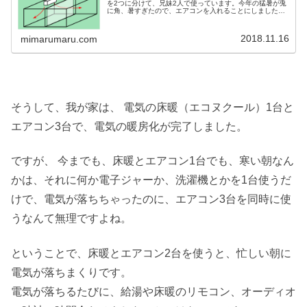
を2つに分けて、兄妹2人で使っています。今年の猛暑が兎
に角、暑すぎたので、エアコンを入れることにしました。
本当は、エアコンを2台付けられればいいのですが、来年4
月からは、一人は出ていくと思...
2018.11.16
mimarumaru.com
そうして、我が家は、 電気の床暖（エコヌクール）1台と
エアコン3台で、電気の暖房化が完了しました。
ですが、 今までも、床暖とエアコン1台でも、寒い朝なん
かは、それに何か電子ジャーか、洗濯機とかを1台使うだ
けで、電気が落ちちゃったのに、エアコン3台を同時に使
うなんて無理ですよね。
ということで、床暖とエアコン2台を使うと、忙しい朝に
電気が落ちまくりです。
電気が落ちるたびに、給湯や床暖のリモコン、オーディオ