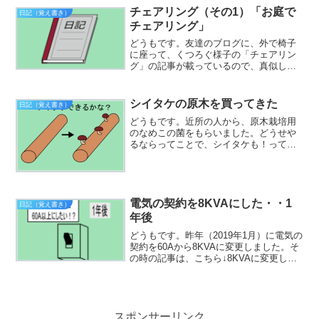
いました。すみません...
チェアリング（その1）「お庭で
日記（覚え書き）
チェアリング」
どうもです。友達のブログに、外で椅子
に座って、くつろぐ様子の「チェアリン
グ」の記事が載っているので、真似して
みました。連休で天気も良くて、ミニト
マトの苗を植えてみたり、少し草取りを
して、庭の日陰でチェアリングをしてみ
シイタケの原木を買ってきた
日記（覚え書き）
ました。ライム割の炭酸水...
どうもです。近所の人から、原木栽培用
のなめこの菌をもらいました。どうせや
るならってことで、シイタケも！ってこ
とで、シイタケの原木栽培をやってみる
ことにしました。（2018/4/28）とりあえ
ず、原木を近くのホームセンターに買い
に行ってみまし...
電気の契約を8KVAにした・・1
日記（覚え書き）
年後
どうもです。昨年（2019年1月）に電気の
契約を60Aから8KVAに変更しました。そ
の時の記事は、こちら↓8KVAに変更した
結果、床暖房（エコヌクール）と、エア
コン2台、ドライヤーを使っても、ブレー
カーが落ちることはなくなりました。そ
こで、...
スポンサーリンク