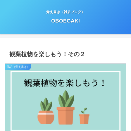
覚え書き（雑多ブログ）
OBOEGAKI
観葉植物を楽しもう！その２
日記（覚え書き）