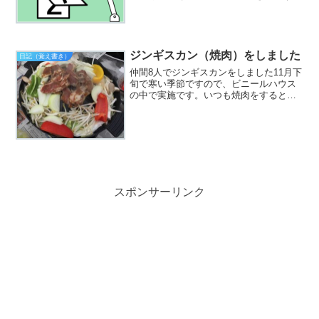
とが多くなってきたので、デジタル日め
くり？を購入しました。今までは、こん
な感じに使っていました。ネットを見て
いたら、日付がおおきい...
ジンギスカン（焼肉）をしました
日記（覚え書き）
仲間8人でジンギスカンをしました11月下
旬で寒い季節ですので、ビニールハウス
の中で実施です。いつも焼肉をするとき
は、炭火なのですが、今回は、ジンギス
カン鍋とカセットコンロを使いました。
ジンギスカン鍋は、どうする？子供の頃
は、河原に行ってジン...
スポンサーリンク