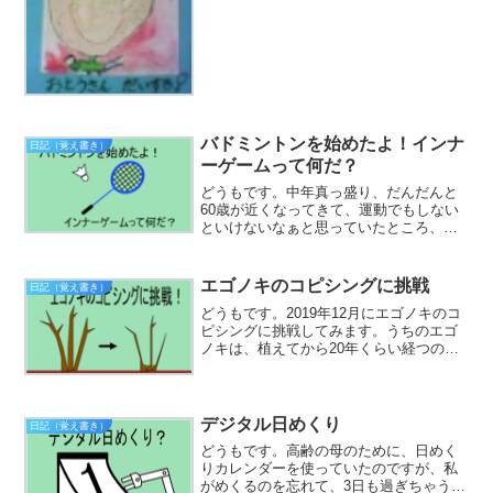
バドミントンを始めたよ！インナ
日記（覚え書き）
ーゲームって何だ？
どうもです。中年真っ盛り、だんだんと
60歳が近くなってきて、運動でもしない
といけないなぁと思っていたところ、バ
ドミントンサークルに誘っていただけま
して、土曜日の夜2時間参加しています。
とは言っても、まだ、3回くらいしか行っ
エゴノキのコピシングに挑戦
日記（覚え書き）
ていないのですけど...
どうもです。2019年12月にエゴノキのコ
ピシングに挑戦してみます。うちのエゴ
ノキは、植えてから20年くらい経つので
すが、最初は、細くて風にそよいでいた
幹もだいぶ太くなっちゃって、剪定すれ
ばするほど、細かい枝が出て、手に負え
なくなってきまし...
デジタル日めくり
日記（覚え書き）
どうもです。高齢の母のために、日めく
りカレンダーを使っていたのですが、私
がめくるのを忘れて、3日も過ぎちゃうこ