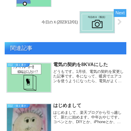
今日のＸ(2023/12/01)
関連記事
電気の契約を8KVAにした
日記（覚え書き）
どうもです。1月頃、電気の契約を変更し
た記事です。冬になって、暖房でエアコ
ンを使うようになったら、電気がよく落
ちるようになってしまいました。そこ
で、電気の契約を60Aから8KVAにしまし
た。ちょっと、面倒だったので、覚え書
きに記事にしてみま...
はじめまして
日記（覚え書き）
はじめまして、楽天ブログから引っ越し
て、新たに始めます。中年おやじです。
コペンとか、DIYとか、iPhoneとか、日
記的な事などの雑多ブログです。