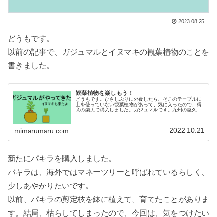
2023.08.25
どうもです。
以前の記事で、ガジュマルとイヌマキの観葉植物のことを
書きました。
観葉植物を楽しもう！
どうもです。ひさしぶりに外食したら、そこのテーブルに
土を使っていない観葉植物があって、気に入ったので、得
意の楽天で購入しました。ガジュマルです。九州の屋久島
と種子島以南に分布するそうで、沖縄では、ガジュマルの
大木にはキムジナーっていう妖精が...
2022.10.21
mimarumaru.com
新たにパキラを購入しました。
パキラは、海外ではマネーツリーと呼ばれているらしく、
少しあやかりたいです。
以前、パキラの剪定枝を鉢に植えて、育てたことがありま
す。結局、枯らしてしまったので、今回は、気をつけたい